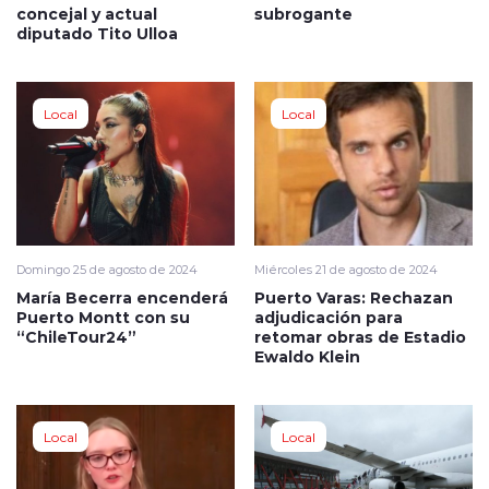
concejal y actual
subrogante
diputado Tito Ulloa
Local
Local
Domingo 25 de agosto de 2024
Miércoles 21 de agosto de 2024
María Becerra encenderá
Puerto Varas: Rechazan
Puerto Montt con su
adjudicación para
“ChileTour24”
retomar obras de Estadio
Ewaldo Klein
Local
Local