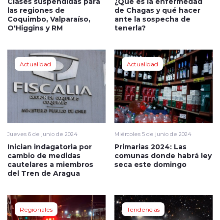
Clases suspendidas para
¿Qué es la enfermedad
las regiones de
de Chagas y qué hacer
Coquimbo, Valparaíso,
ante la sospecha de
O'Higgins y RM
tenerla?
Actualidad
Actualidad
Jueves 6 de junio de 2024
Miércoles 5 de junio de 2024
Inician indagatoria por
Primarias 2024: Las
cambio de medidas
comunas donde habrá ley
cautelares a miembros
seca este domingo
del Tren de Aragua
Regionales
Tendencias