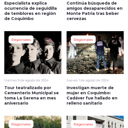
Especialista explica
Continúa búsqueda de
ocurrencia de seguidilla
amigos desaparecidos en
de temblores en región
Monte Patria tras beber
de Coquimbo
cervezas
Regionales
Regionales
Viernes 9 de agosto de 2024
Jueves 1 de agosto de 2024
Tour teatralizado por
Investigan muerte de
Cementerio Municipal se
mujer en Coquimbo:
toma La Serena en mes
Cadáver fue hallado en
aniversario
relleno sanitario
Regionales
Regionales