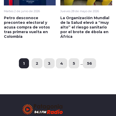
Martes 2 de junio de 2026
Jueves 28 de mayo de 2026
Petro desconoce
La Organización Mundial
preconteo electoral y
de la Salud elevó a “muy
acusa compra de votos
alto” el riesgo sanitario
tras primera vuelta en
por el brote de ébola en
Colombia
África
1
2
3
4
5
...
56