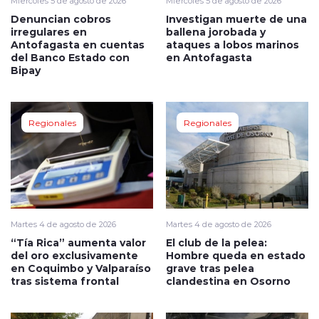
Miércoles 5 de agosto de 2026
Miércoles 5 de agosto de 2026
Denuncian cobros
Investigan muerte de una
irregulares en
ballena jorobada y
Antofagasta en cuentas
ataques a lobos marinos
del Banco Estado con
en Antofagasta
Bipay
Regionales
Regionales
Martes 4 de agosto de 2026
Martes 4 de agosto de 2026
“Tía Rica” aumenta valor
El club de la pelea:
del oro exclusivamente
Hombre queda en estado
en Coquimbo y Valparaíso
grave tras pelea
tras sistema frontal
clandestina en Osorno