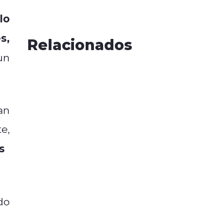
lo
s,
Relacionados
un
an
e,
s
do