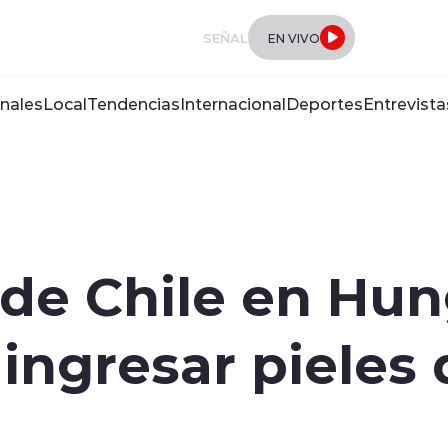
SEÑAL
EN VIVO
nales
Local
Tendencias
Internacional
Deportes
Entrevista
de Chile en Hun
ingresar pieles