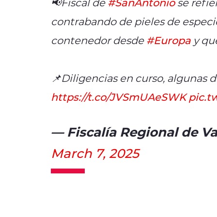
📢Fiscal de
#SanAntonio
se refie
contrabando de pieles de especie
contenedor desde
#Europa
y que
📌Diligencias en curso, algunas d
https://t.co/JVSmUAeSWK
pic.
— Fiscalía Regional de V
March 7, 2025