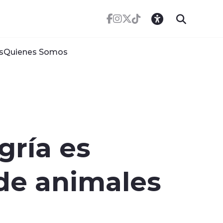
s
Quienes Somos
gría es
 de animales