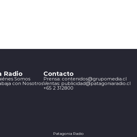
a Radio
Contacto
iénes Somos
Prensa: contenidos@grupomedia.cl
abaja con Nosotros
Ventas: publicidad@patagoniaradio.cl
+65 2 312800
Patagonia Radio