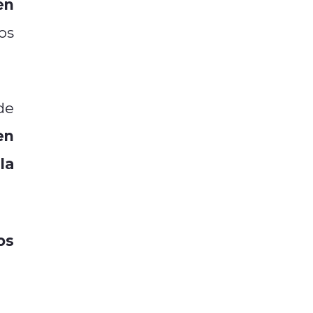
en
os
de
en
la
os