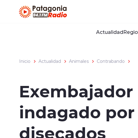
Click acá para ir directamente al contenido
Actualidad
Regio
Inicio
Actualidad
Animales
Contrabando
Exembajador 
indagado por 
disecados