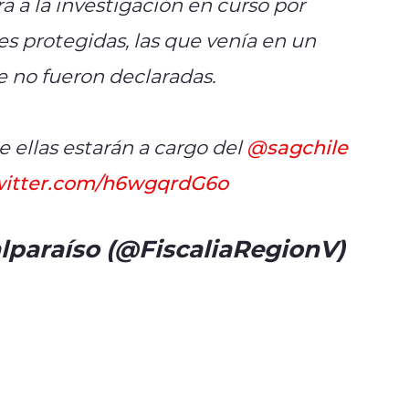
ra a la investigación en curso por
s protegidas, las que venía en un
 no fueron declaradas.
e ellas estarán a cargo del
@sagchile
twitter.com/h6wgqrdG6o
alparaíso (@FiscaliaRegionV)