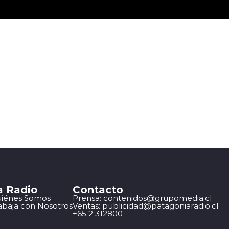
a Radio
Contacto
iénes Somos
Prensa: contenidos@grupomedia.cl
abaja con Nosotros
Ventas: publicidad@patagoniaradio.cl
+65 2 312800