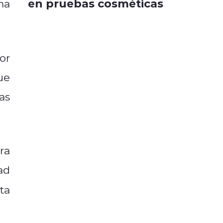
en pruebas cosméticas
ma
or
ue
as
ra
ad
ta