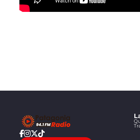
L
Qu
Tr