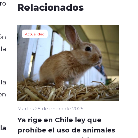
ro
Relacionados
Actualidad
ón
la
la
ón
Martes 28 de enero de 2025
Ya rige en Chile ley que
la
prohíbe el uso de animales