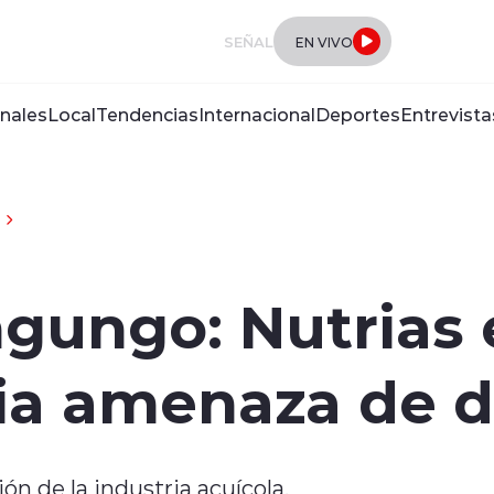
SEÑAL
EN VIVO
nales
Local
Tendencias
Internacional
Deportes
Entrevista
ngungo: Nutrias
ria amenaza de 
ón de la industria acuícola.