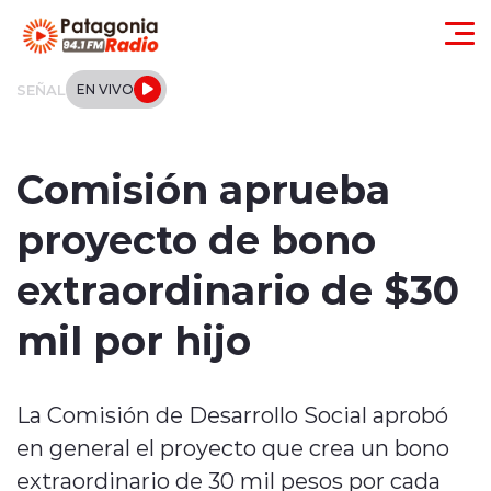
Click acá para ir directamente al contenido
SEÑAL
EN VIVO
Actualidad
Comisión aprueba
Regionales
proyecto de bono
Local
extraordinario de $30
Tendencias
mil por hijo
Internacional
La Comisión de Desarrollo Social aprobó
Deportes
en general el proyecto que crea un bono
Entrevistas
extraordinario de 30 mil pesos por cada