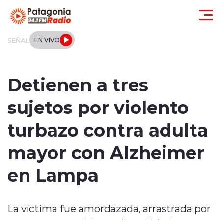
Click acá para ir directamente al contenido
SEÑAL
EN VIVO
Actualidad
Detienen a tres
Regionales
sujetos por violento
Local
turbazo contra adulta
Tendencias
mayor con Alzheimer
Internacional
en Lampa
Deportes
La víctima fue amordazada, arrastrada por
Entrevistas