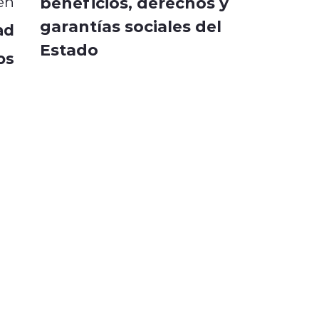
en
beneficios, derechos y
garantías sociales del
ad
Estado
os