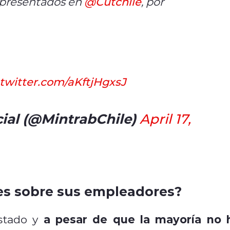
epresentados en
@Cutchile
, por
.twitter.com/aKftjHgxsJ
cial (@MintrabChile)
April 17,
es sobre sus empleadores?
a pesar de que la mayoría no 
estado y