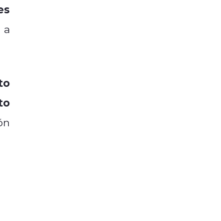
es
 a
to
to
ón