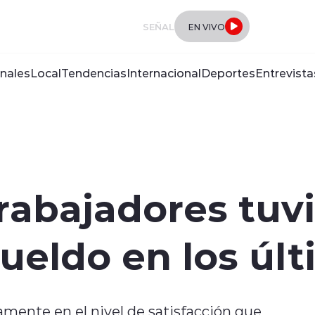
SEÑAL
EN VIVO
nales
Local
Tendencias
Internacional
Deportes
Entrevista
trabajadores tuv
ueldo en los últ
mente en el nivel de satisfacción que