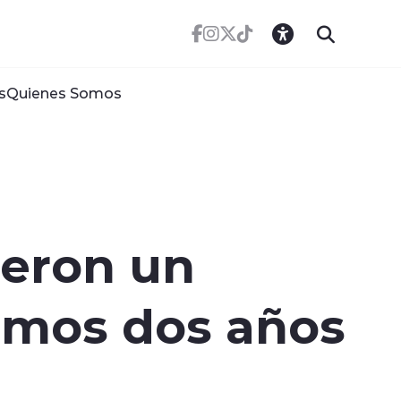
s
Quienes Somos
ieron un
imos dos años