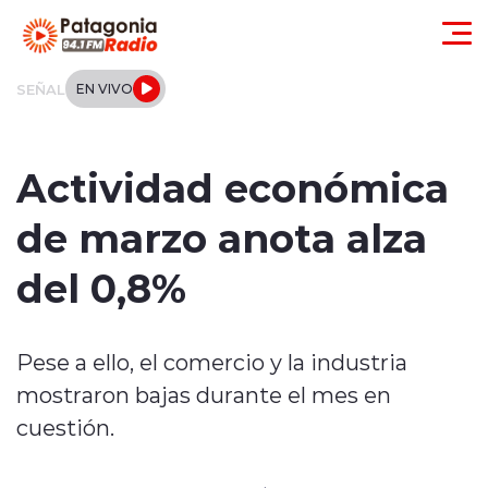
Click acá para ir directamente al contenido
SEÑAL
EN VIVO
Actualidad
Actividad económica
Regionales
de marzo anota alza
Local
del 0,8%
Tendencias
Pese a ello, el comercio y la industria
Internacional
mostraron bajas durante el mes en
Deportes
cuestión.
Entrevistas