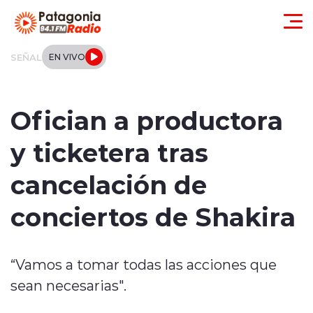
Click acá para ir directamente al contenido
SEÑAL
EN VIVO
Actualidad
Ofician a productora
Regionales
y ticketera tras
Local
cancelación de
Tendencias
conciertos de Shakira
Internacional
“Vamos a tomar todas las acciones que
Deportes
sean necesarias".
Entrevistas