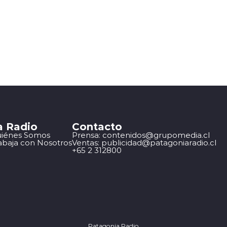
a Radio
Contacto
iénes Somos
Prensa: contenidos@grupomedia.cl
abaja con Nosotros
Ventas: publicidad@patagoniaradio.cl
+65 2 312800
Patagonia Radio