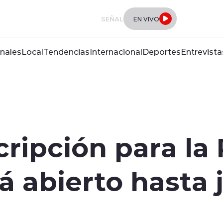
SEÑAL
EN VIVO
nales
Local
Tendencias
Internacional
Deportes
Entrevista
ripción para la
á abierto hasta j