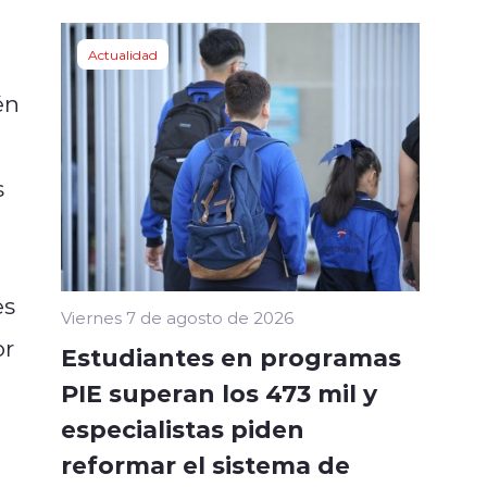
Actualidad
én
s
es
Viernes 7 de agosto de 2026
or
Estudiantes en programas
PIE superan los 473 mil y
especialistas piden
reformar el sistema de