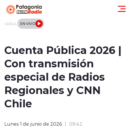
Click acá para ir directamente al contenido
SEÑAL
EN VIVO
Actualidad
Cuenta Pública 2026 |
Regionales
Con transmisión
Local
especial de Radios
Tendencias
Regionales y CNN
Internacional
Chile
Deportes
Lunes 1 de junio de 2026
09:42
Entrevistas