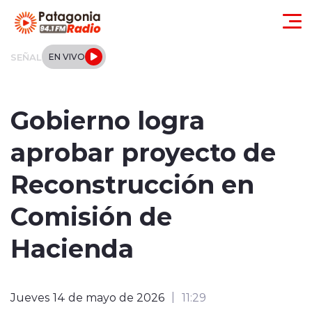
Click acá para ir directamente al contenido
SEÑAL
EN VIVO
Actualidad
Gobierno logra
Regionales
aprobar proyecto de
Local
Reconstrucción en
Tendencias
Comisión de
Internacional
Hacienda
Deportes
Jueves 14 de mayo de 2026
11:29
Entrevistas