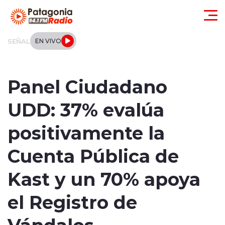
Click acá para ir directamente al contenido
SEÑAL
EN VIVO
Actualidad
Panel Ciudadano
Regionales
UDD: 37% evalúa
Local
positivamente la
Tendencias
Cuenta Pública de
Internacional
Kast y un 70% apoya
Deportes
el Registro de
Vándalos
Entrevistas