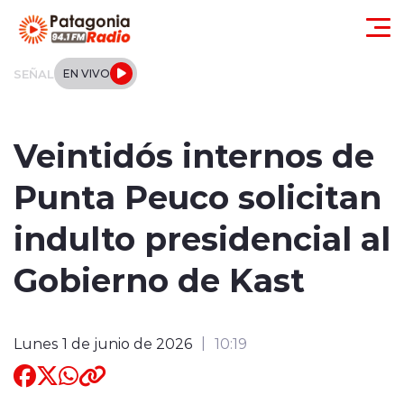
Click acá para ir directamente al contenido
SEÑAL
EN VIVO
Actualidad
Veintidós internos de
Regionales
Punta Peuco solicitan
Local
indulto presidencial al
Tendencias
Gobierno de Kast
Internacional
Lunes 1 de junio de 2026
10:19
Deportes
Entrevistas