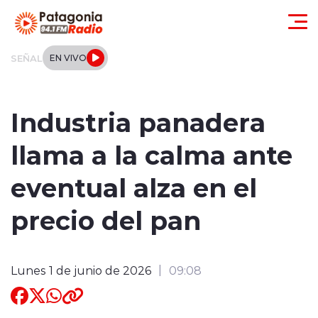
Click acá para ir directamente al contenido
SEÑAL
EN VIVO
Actualidad
Industria panadera
Regionales
llama a la calma ante
Local
eventual alza en el
Tendencias
precio del pan
Internacional
Lunes 1 de junio de 2026
09:08
Deportes
Entrevistas