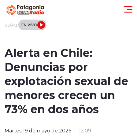
Click acá para ir directamente al contenido
SEÑAL
EN VIVO
Actualidad
Alerta en Chile:
Regionales
Denuncias por
Local
explotación sexual de
Tendencias
menores crecen un
Internacional
73% en dos años
Deportes
Martes 19 de mayo de 2026
12:09
Entrevistas