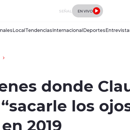
SEÑAL
EN VIVO
nales
Local
Tendencias
Internacional
Deportes
Entrevista
enes donde Cla
sacarle los ojos
 en 2019