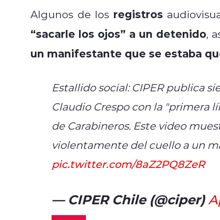
registros
Algunos de los
audiovisu
“sacarle los ojos” a un detenido
, 
un manifestante que se estaba 
Estallido social: CIPER publica s
Claudio Crespo con la "primera l
de Carabineros. Este video muest
violentamente del cuello a un ma
pic.twitter.com/8aZ2PQ8ZeR
— CIPER Chile (@ciper)
A