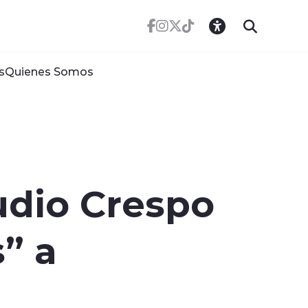
s
Quienes Somos
udio Crespo
” a