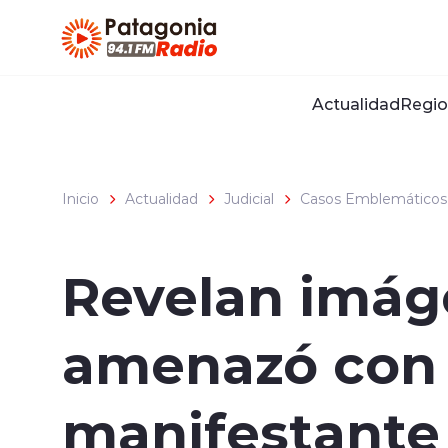
Click acá para ir directamente al contenido
Actualidad
Regio
Inicio
Actualidad
Judicial
Casos Emblemáticos
Revelan imág
amenazó con “
manifestante