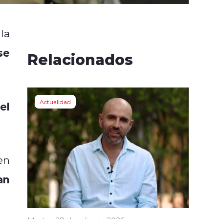
la
se
Relacionados
Actualidad
el
en
an