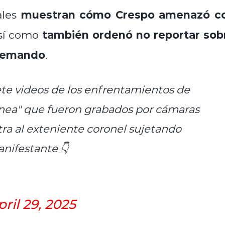
muestran cómo Crespo amenazó c
ales
también ordenó no reportar sob
así como
quemando
.
iete videos de los enfrentamientos de
ínea" que fueron grabados por cámaras
ra al exteniente coronel sujetando
nifestante 👇
pril 29, 2025