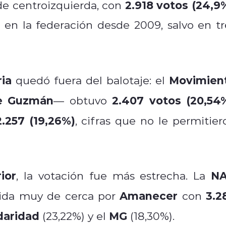
2.918 votos (24,9
 de centroizquierda, con
 en la federación desde 2009, salvo en tr
ria
Movimien
quedó fuera del balotaje: el
e Guzmán
2.407 votos (20,54
— obtuvo
2.257 (19,26%)
, cifras que no le permitier
ior
N
, la votación fue más estrecha. La
Amanecer
3.2
uida muy de cerca por
con
daridad
MG
(23,22%) y el
(18,30%).