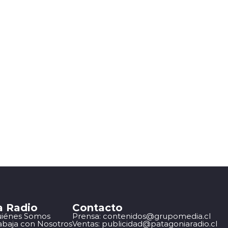
a Radio
Contacto
iénes Somos
Prensa: contenidos@grupomedia.cl
abaja con Nosotros
Ventas: publicidad@patagoniaradio.cl