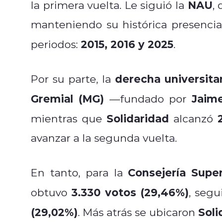
NAU
la primera vuelta. Le siguió la
,
manteniendo su histórica presencia
2015, 2016 y 2025
periodos:
.
derecha universita
Por su parte, la
Gremial (MG)
Jaim
—fundado por
Solidaridad
mientras que
alcanzó
avanzar a la segunda vuelta.
Consejería Super
En tanto, para la
3.330 votos (29,46%)
obtuvo
, seg
(29,02%)
Soli
. Más atrás se ubicaron