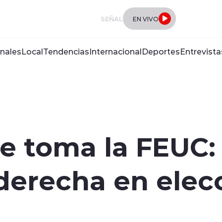
SEÑAL
EN VIVO
nales
Local
Tendencias
Internacional
Deportes
Entrevista
se toma la FEUC: 
 derecha en elec