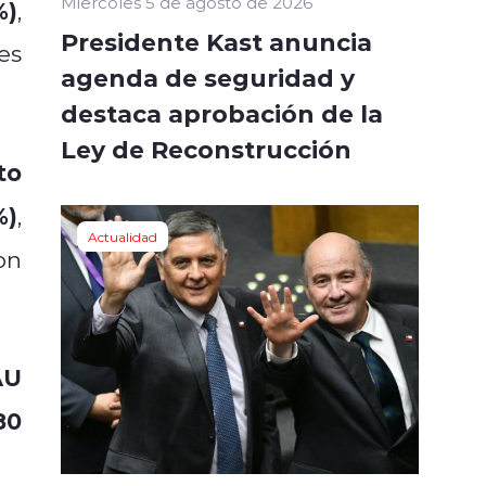
Miércoles 5 de agosto de 2026
%)
,
Presidente Kast anuncia
es
agenda de seguridad y
destaca aprobación de la
Ley de Reconstrucción
to
%)
,
Actualidad
on
AU
80