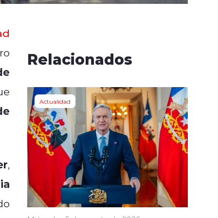
ad
ro
Relacionados
de
ue
Actualidad
de
er
,
ia
do