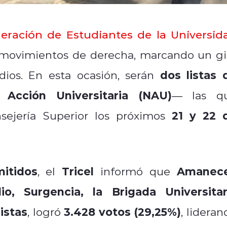
eración de Estudiantes de la Universid
 movimientos de derecha, marcando un gi
dos listas 
dios. En esta ocasión, serán
 Acción Universitaria (NAU)
— las q
21 y 22 
nsejería Superior los próximos
itidos
Tricel
Amanec
, el
informó que
o, Surgencia, la Brigada Universitar
istas
3.428 votos (29,25%)
, logró
, lideran