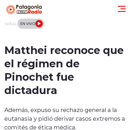
Click acá para ir directamente al contenido
SEÑAL
EN VIVO
Actualidad
Matthei reconoce que
Regionales
el régimen de
Local
Pinochet fue
Tendencias
dictadura
Internacional
Además, expuso su rechazo general a la
Deportes
eutanasia y pidió derivar casos extremos a
Entrevistas
comités de ética médica.