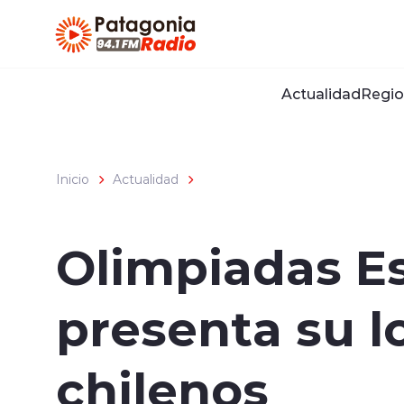
Click acá para ir directamente al contenido
Actualidad
Regio
Inicio
Actualidad
Olimpiadas Es
presenta su l
chilenos