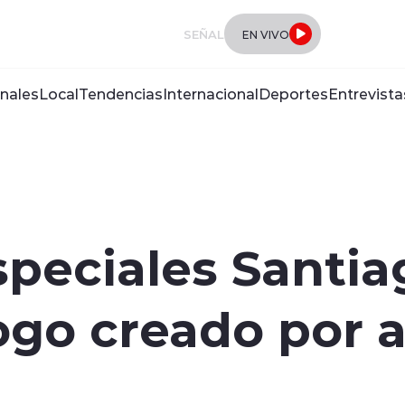
SEÑAL
EN VIVO
nales
Local
Tendencias
Internacional
Deportes
Entrevista
peciales Santia
ogo creado por a