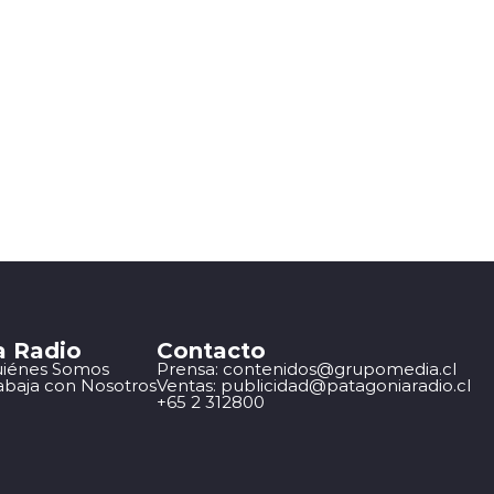
a Radio
Contacto
iénes Somos
Prensa: contenidos@grupomedia.cl
abaja con Nosotros
Ventas: publicidad@patagoniaradio.cl
+65 2 312800