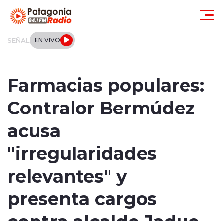
Click acá para ir directamente al contenido
SEÑAL
EN VIVO
Actualidad
Farmacias populares:
Regionales
Contralor Bermúdez
Local
acusa
Tendencias
"irregularidades
Internacional
relevantes" y
Deportes
presenta cargos
contra alcalde Jadue
Entrevistas