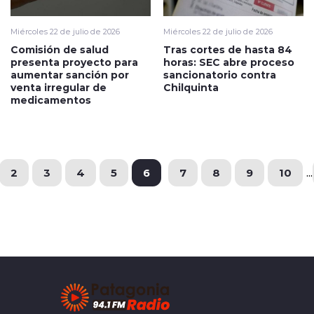
Miércoles 22 de julio de 2026
Miércoles 22 de julio de 2026
Comisión de salud
Tras cortes de hasta 84
presenta proyecto para
horas: SEC abre proceso
aumentar sanción por
sancionatorio contra
venta irregular de
Chilquinta
medicamentos
2
3
4
5
6
7
8
9
10
...