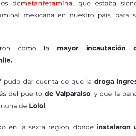
los de
metanfetamina
, que estaba sien
iminal mexicana en nuestro país, para s
mayor incautación 
aron como la
ile.
droga ingre
co” pudo dar cuenta de que la
de Valparaíso
vés del puerto
, y que la ban
Lolol
comuna de
.
instalaron 
ado en la sexta región, donde