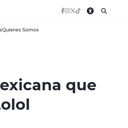
s
Quienes Somos
exicana que
olol