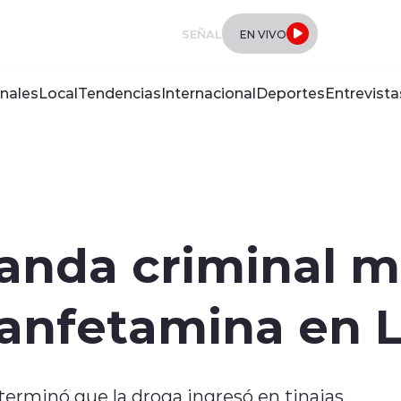
SEÑAL
EN VIVO
nales
Local
Tendencias
Internacional
Deportes
Entrevista
anda criminal m
anfetamina en L
eterminó que la droga ingresó en tinajas.