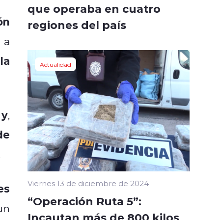
que operaba en cuatro
ón
regiones del país
 a
la
Actualidad
y
,
de
.
Viernes 13 de diciembre de 2024
es
“Operación Ruta 5”:
un
Incautan más de 800 kilos