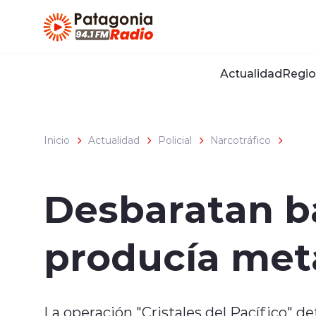
Click acá para ir directamente al contenido
Actualidad
Regio
Inicio
Actualidad
Policial
Narcotráfico
Desbaratan b
producía met
La operación "Cristales del Pacífico" d