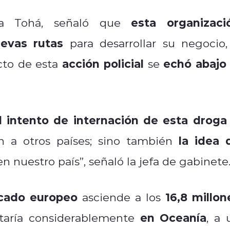
esta organizaci
lina Tohá, señaló que
evas rutas
para desarrollar su negocio,
acción policial
echó abajo 
cto de esta
se
l intento de internación de esta droga
la idea 
n a otros países; sino también
n nuestro país”, señaló la jefa de gabinete
cado europeo
16,8 millon
asciende a los
en Oceanía
taría considerablemente
, a 