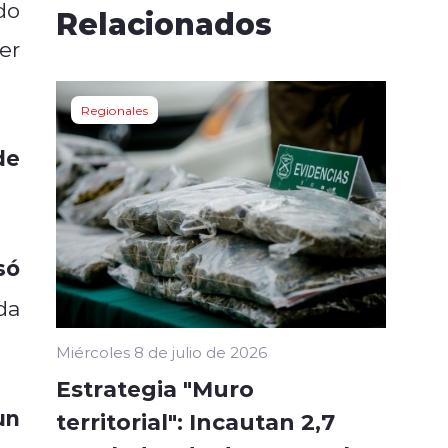
do
Relacionados
er
Regionales
de
só
da
Miércoles 8 de julio de 2026
Estrategia "Muro
un
territorial": Incautan 2,7