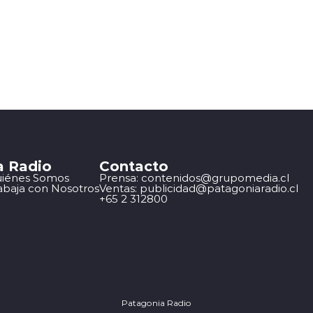
a Radio
Contacto
iénes Somos
Prensa: contenidos@grupomedia.cl
abaja con Nosotros
Ventas: publicidad@patagoniaradio.cl
+65 2 312800
Patagonia Radio