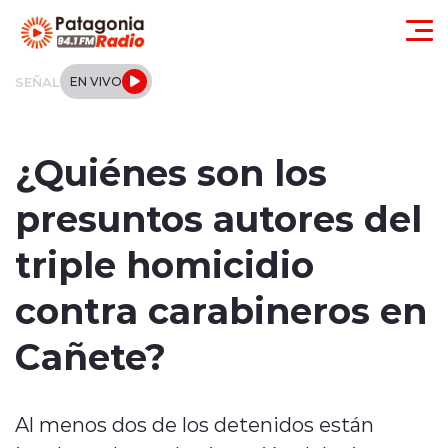
Click acá para ir directamente al contenido
SEÑAL
EN VIVO
Actualidad
¿Quiénes son los
Regionales
presuntos autores del
Local
triple homicidio
Tendencias
contra carabineros en
Internacional
Cañete?
Deportes
Al menos dos de los detenidos están
Entrevistas