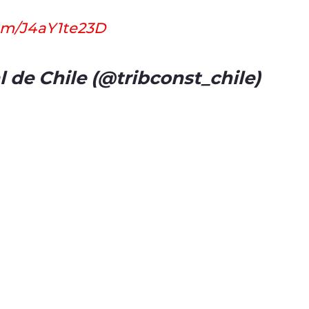
com/J4aY1te23D
 de Chile (@tribconst_chile)