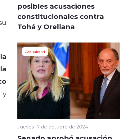
posibles acusaciones
constitucionales contra
su
Tohá y Orellana
Actualidad
la
la
co
 y
Jueves 17 de octubre de 2024
Senado aprobó acusación