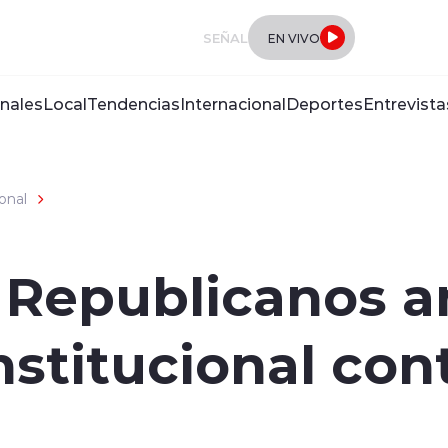
SEÑAL
EN VIVO
nales
Local
Tendencias
Internacional
Deportes
Entrevista
onal
: Republicanos 
stitucional cont