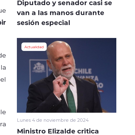
Diputado y senador casi se
ue
van a las manos durante
ir
sesión especial
Actualidad
de
 la
 el
le
Lunes 4 de noviembre de 2024
ra
Ministro Elizalde critica