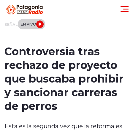
Click acá para ir directamente al contenido
SEÑAL
EN VIVO
Actualidad
Controversia tras
Regionales
rechazo de proyecto
Local
que buscaba prohibir
Tendencias
y sancionar carreras
Internacional
de perros
Deportes
Esta es la segunda vez que la reforma es
Entrevistas