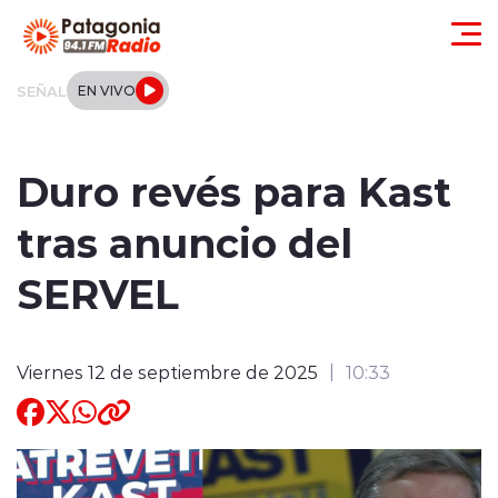
Click acá para ir directamente al contenido
SEÑAL
EN VIVO
Actualidad
Duro revés para Kast
Regionales
tras anuncio del
Local
SERVEL
Tendencias
Viernes 12 de septiembre de 2025
10:33
Internacional
Deportes
Entrevistas