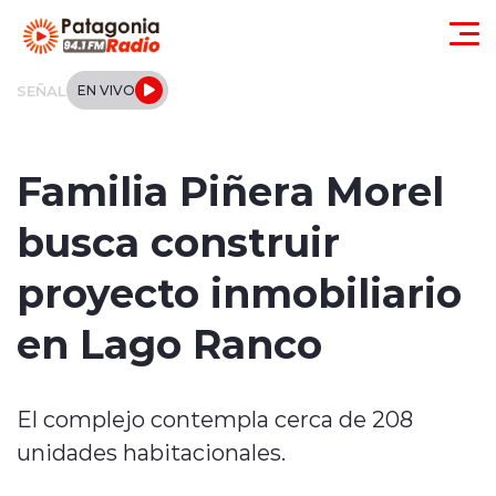
Click acá para ir directamente al contenido
SEÑAL
EN VIVO
Actualidad
Familia Piñera Morel
Regionales
busca construir
Local
proyecto inmobiliario
Tendencias
en Lago Ranco
Internacional
El complejo contempla cerca de 208
Deportes
unidades habitacionales.
Entrevistas