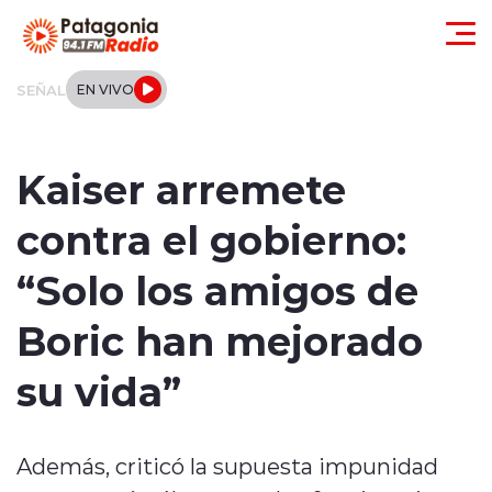
Click acá para ir directamente al contenido
SEÑAL
EN VIVO
Actualidad
Kaiser arremete
Regionales
contra el gobierno:
Local
“Solo los amigos de
Tendencias
Boric han mejorado
Internacional
su vida”
Deportes
Además, criticó la supuesta impunidad
Entrevistas