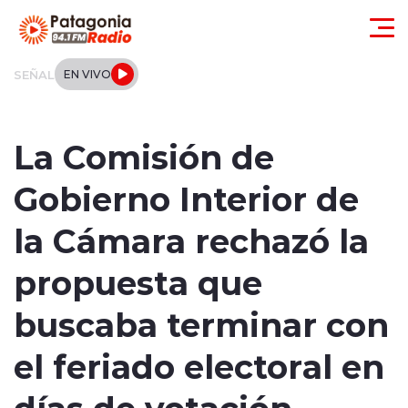
Click acá para ir directamente al contenido
SEÑAL
EN VIVO
Actualidad
La Comisión de
Regionales
Gobierno Interior de
Local
la Cámara rechazó la
Tendencias
propuesta que
Internacional
buscaba terminar con
Deportes
el feriado electoral en
días de votación
Entrevistas