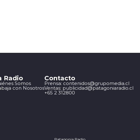
a Radio
Contacto
iénes Somos
Prensa: contenidos@grupomedia.cl
abaja con Nosotros
Ventas: publicidad@patagoniaradio.cl
+65 2 312800
Patagonia Radio