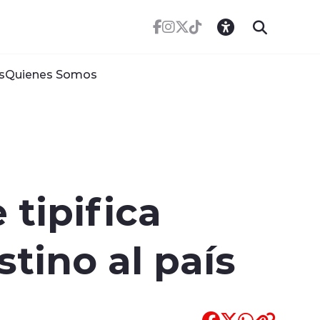
s
Quienes Somos
tipifica
tino al país