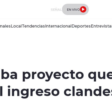
SEÑAL
EN VIVO
nales
Local
Tendencias
Internacional
Deportes
Entrevista
a proyecto que 
l ingreso clandes