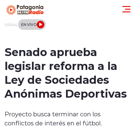
Click acá para ir directamente al contenido
SEÑAL
EN VIVO
Actualidad
Senado aprueba
Regionales
legislar reforma a la
Local
Ley de Sociedades
Tendencias
Anónimas Deportivas
Internacional
Proyecto busca terminar con los
Deportes
conflictos de interés en el fútbol.
Entrevistas