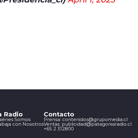
a Radio
Contacto
iénes Somos
Prensa: contenidos@grupomedia.cl
abaja con Nosotros
Ventas: publicidad@patagoniaradio.cl
+65 2 312800