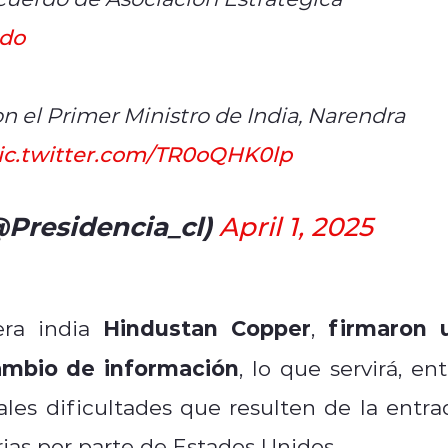
ado
n el Primer Ministro de India, Narendra
ic.twitter.com/TR0oQHK0lp
@Presidencia_cl)
April 1, 2025
Hindustan Copper
firmaron 
ra india
,
ambio de información
, lo que servirá, en
iales dificultades que resulten de la entra
ias por parte de Estados Unidos.