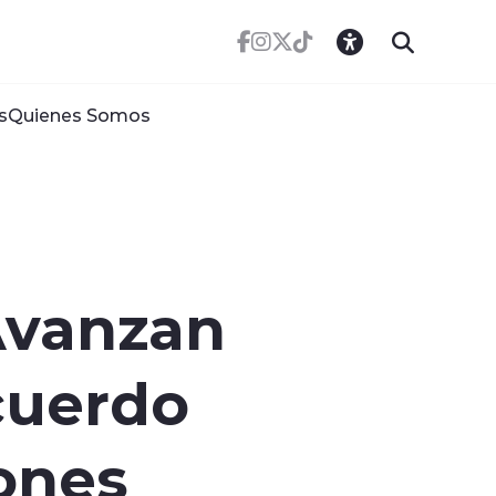
s
Quienes Somos
 Avanzan
cuerdo
ones