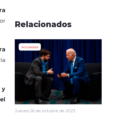
ra
or
Relacionados
Actualidad
ra
ía
y
el
Jueves 26 de octubre de 2023