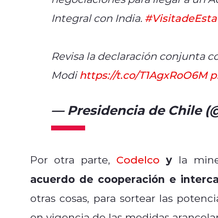
Integral con India.
#VisitadeEst
Revisa la declaración conjunta co
Modi
https://t.co/T1AgxRoO6M
p
— Presidencia de Chile (
y
Por otra parte,
Codelco
la mine
acuerdo de cooperación e interc
otras cosas, para sortear las potenc
en vigencia de las medidas arancelar