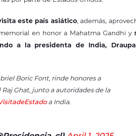
isita este país asiático
, además, aprovec
el memorial en honor a Mahatma Gandhi y
ando a la presidenta de India, Draupa
briel Boric Font, rinde honores a
aj Ghat, junto a autoridades de la
VisitadeEstado
a India.
@Presidencia_cl)
April 1, 2025