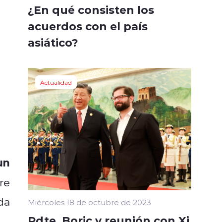
¿En qué consisten los
acuerdos con el país
asiático?
Actualidad
un
tre
da
Miércoles 18 de octubre de 2023
Pdte. Boric y reunión con Xi