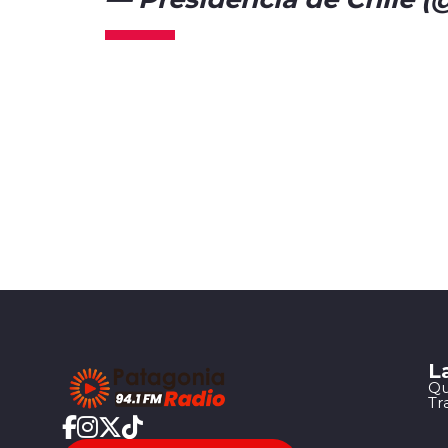
L
Qu
Tr