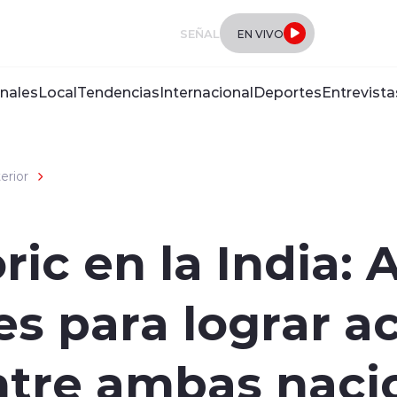
SEÑAL
EN VIVO
nales
Local
Tendencias
Internacional
Deportes
Entrevista
terior
ric en la India:
s para lograr a
tre ambas naci