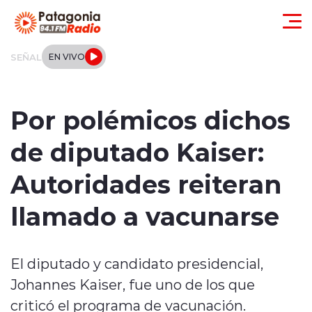
Click acá para ir directamente al contenido
SEÑAL
EN VIVO
Actualidad
Por polémicos dichos
Regionales
de diputado Kaiser:
Local
Autoridades reiteran
Tendencias
llamado a vacunarse
Internacional
El diputado y candidato presidencial,
Deportes
Johannes Kaiser, fue uno de los que
Entrevistas
criticó el programa de vacunación.