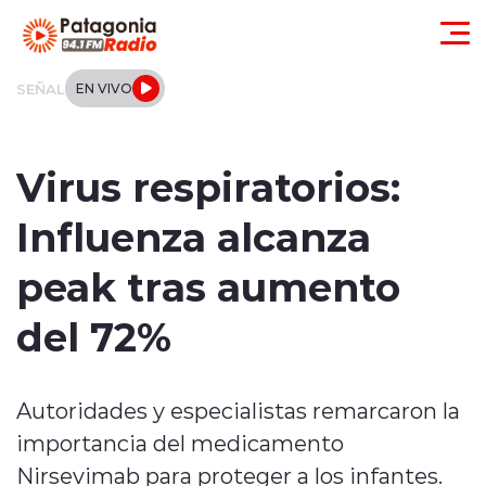
Click acá para ir directamente al contenido
SEÑAL
EN VIVO
Actualidad
Virus respiratorios:
Regionales
Influenza alcanza
Local
peak tras aumento
Tendencias
del 72%
Internacional
Autoridades y especialistas remarcaron la
Deportes
importancia del medicamento
Entrevistas
Nirsevimab para proteger a los infantes.