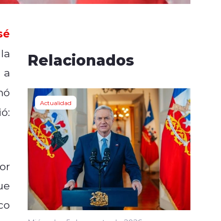
sé
la
Relacionados
 a
mó
Actualidad
ió:
or
ue
co