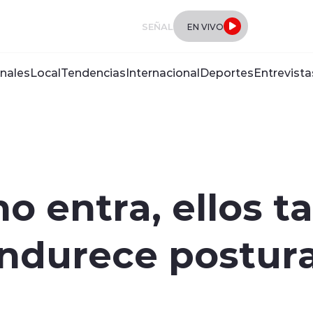
SEÑAL
EN VIVO
nales
Local
Tendencias
Internacional
Deportes
Entrevista
 no entra, ellos
endurece postur