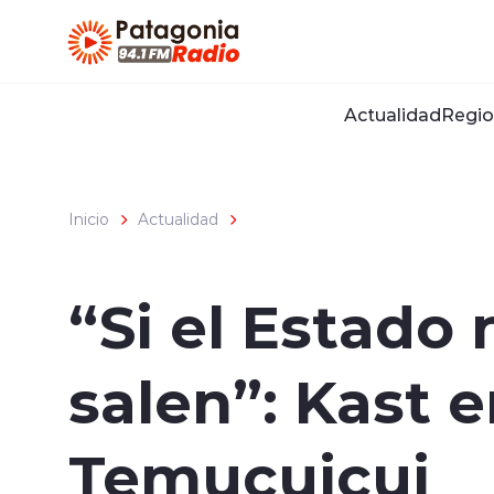
Click acá para ir directamente al contenido
Actualidad
Regio
Inicio
Actualidad
“Si el Estado
salen”: Kast 
Temucuicui