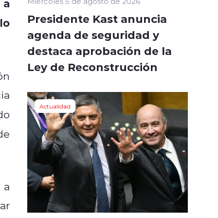
 a
Miércoles 5 de agosto de 2026
Presidente Kast anuncia
lo
agenda de seguridad y
destaca aprobación de la
Ley de Reconstrucción
ón
ia
Actualidad
do
de
 a
ar