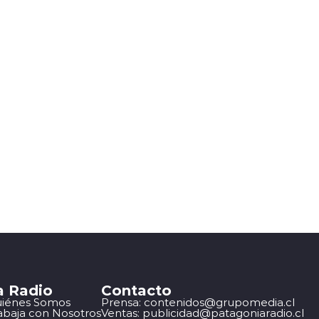
a Radio
Contacto
iénes Somos
Prensa: contenidos@grupomedia.cl
abaja con Nosotros
Ventas: publicidad@patagoniaradio.cl