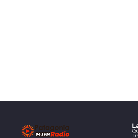
L
Qu
Tr