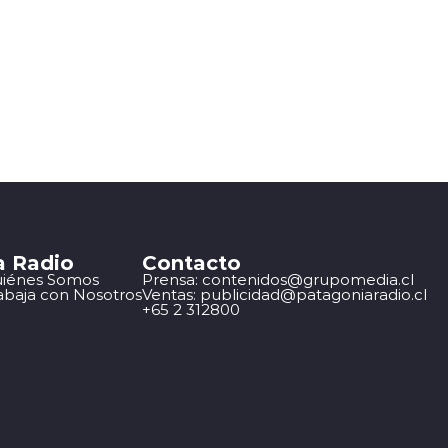
a Radio
Contacto
iénes Somos
Prensa: contenidos@grupomedia.cl
abaja con Nosotros
Ventas: publicidad@patagoniaradio.cl
+65 2 312800