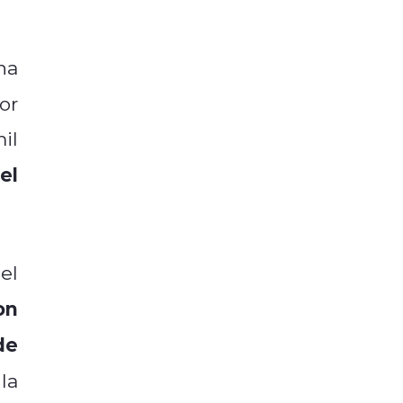
na
or
il
el
el
on
de
la