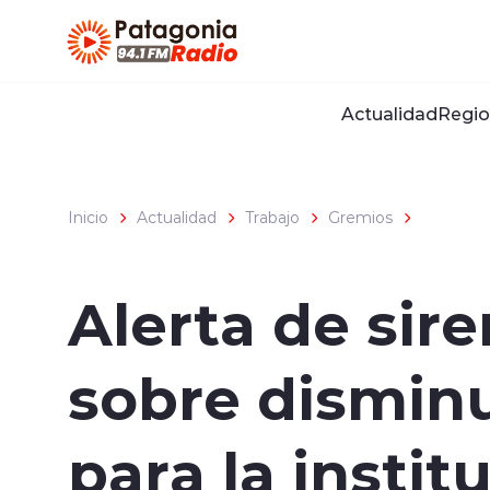
Click acá para ir directamente al contenido
Actualidad
Regio
Inicio
Actualidad
Trabajo
Gremios
Alerta de sir
sobre dismin
para la instit