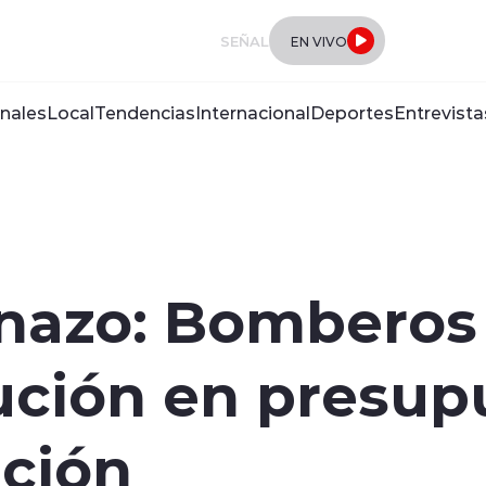
SEÑAL
EN VIVO
nales
Local
Tendencias
Internacional
Deportes
Entrevista
enazo: Bomberos
ución en presup
ución