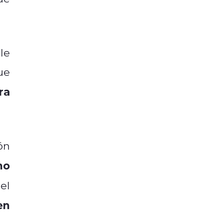
le
ue
ra
ón
no
el
en