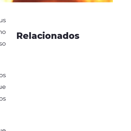
us
mo
Relacionados
so
os
ue
os
ue