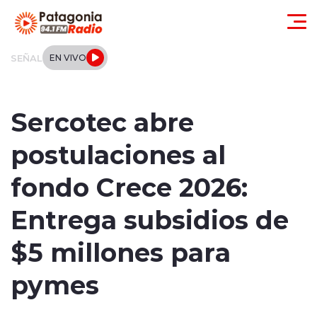
Click acá para ir directamente al contenido
SEÑAL
EN VIVO
Actualidad
Sercotec abre
Regionales
postulaciones al
Local
fondo Crece 2026:
Tendencias
Entrega subsidios de
Internacional
$5 millones para
Deportes
pymes
Entrevistas