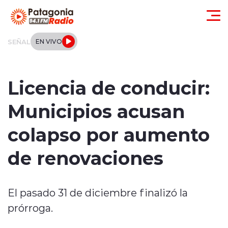
Click acá para ir directamente al contenido
SEÑAL
EN VIVO
Actualidad
Licencia de conducir:
Regionales
Municipios acusan
Local
colapso por aumento
Tendencias
de renovaciones
Internacional
El pasado 31 de diciembre finalizó la
Deportes
prórroga.
Entrevistas