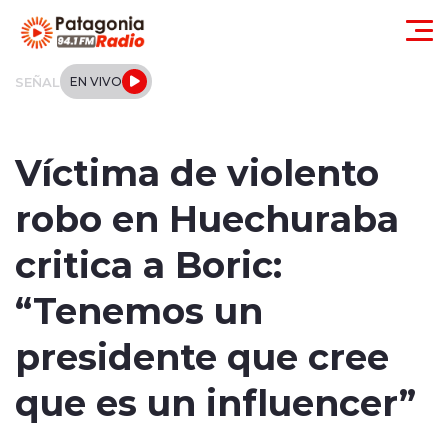
Click acá para ir directamente al contenido
SEÑAL
EN VIVO
Actualidad
Víctima de violento
Regionales
robo en Huechuraba
Local
critica a Boric:
Tendencias
“Tenemos un
Internacional
presidente que cree
Deportes
que es un influencer”
Entrevistas