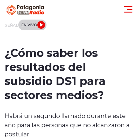
Click acá para ir directamente al contenido
SEÑAL
EN VIVO
Actualidad
¿Cómo saber los
Regionales
resultados del
Local
subsidio DS1 para
Tendencias
sectores medios?
Internacional
Habrá un segundo llamado durante este
Deportes
año para las personas que no alcanzaron a
Entrevistas
postular.