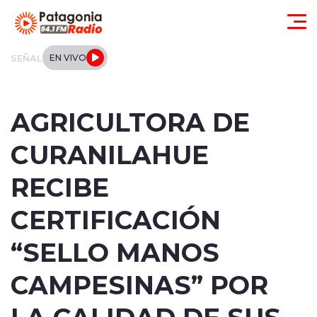
Click acá para ir directamente al contenido
SEÑAL
EN VIVO
Actualidad
AGRICULTORA DE
Regionales
CURANILAHUE
Local
RECIBE
Tendencias
CERTIFICACIÓN
Internacional
“SELLO MANOS
Deportes
CAMPESINAS” POR
LA CALIDAD DE SUS
Entrevistas