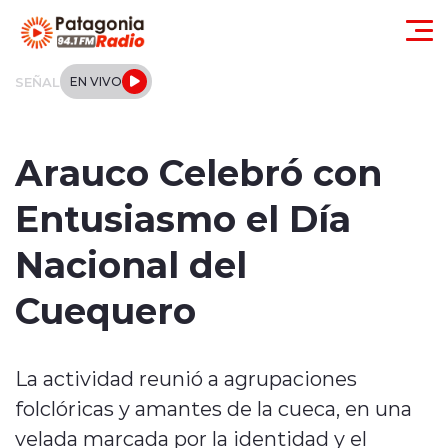
Click acá para ir directamente al contenido
SEÑAL
EN VIVO
Actualidad
Arauco Celebró con
Regionales
Entusiasmo el Día
Local
Nacional del
Tendencias
Cuequero
Internacional
La actividad reunió a agrupaciones
Deportes
folclóricas y amantes de la cueca, en una
Entrevistas
velada marcada por la identidad y el