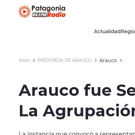
Click acá para ir directamente al contenido
Actualidad
Regio
Arauco
Inicio
PROVINCIA DE ARAUCO
Arauco fue S
La Agrupación
La instancia que convocó a representan