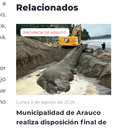
 a
Relacionados
o,
e,
PROVINCIA DE ARAUCO
a,
or
jo
ue
mo
Lunes 3 de agosto de 2026
Municipalidad de Arauco
realiza disposición final de