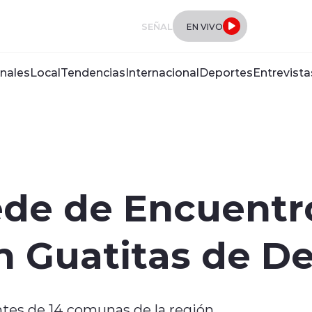
SEÑAL
EN VIVO
nales
Local
Tendencias
Internacional
Deportes
Entrevista
ede de Encuentr
 Guatitas de De
tes de 14 comunas de la región.