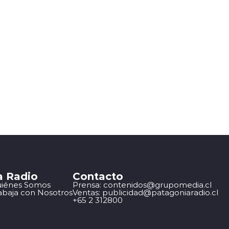
a Radio
Contacto
iénes Somos
Prensa: contenidos@grupomedia.cl
abaja con Nosotros
Ventas: publicidad@patagoniaradio.cl
+65 2 312800