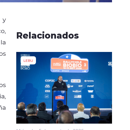
 y
o,
Relacionados
la
os
LEBU
os
a,
ña