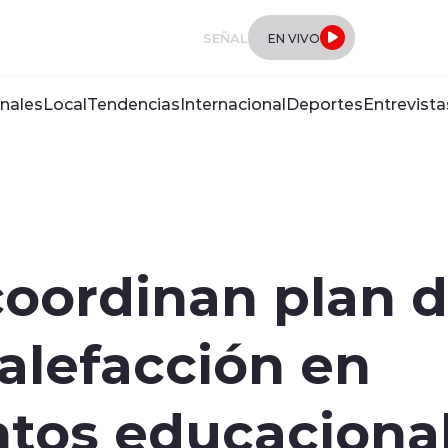
SEÑAL
EN VIVO
nales
Local
Tendencias
Internacional
Deportes
Entrevista
oordinan plan d
alefacción en
ntos educaciona