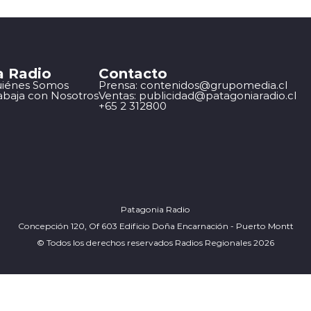
a Radio
Contacto
iénes Somos
Prensa: contenidos@grupomedia.cl
abaja con Nosotros
Ventas: publicidad@patagoniaradio.cl
+65 2 312800
Patagonia Radio
Concepción 120, Of 603 Edificio Doña Encarnación - Puerto Montt
© Todos los derechos reservados Radios Regionales 2026