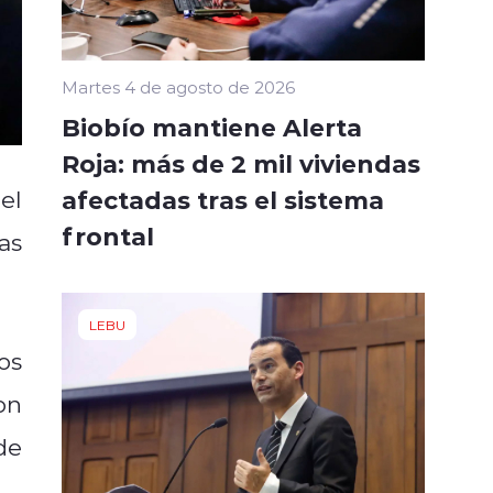
Martes 4 de agosto de 2026
Biobío mantiene Alerta
Roja: más de 2 mil viviendas
afectadas tras el sistema
el
frontal
as
LEBU
os
on
de