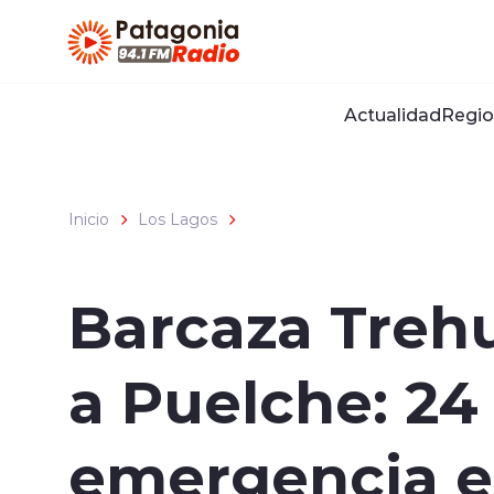
Click acá para ir directamente al contenido
Actualidad
Regio
Inicio
Los Lagos
Barcaza Trehu
a Puelche: 24
emergencia en