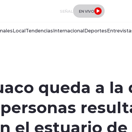
SEÑAL
EN VIVO
nales
Local
Tendencias
Internacional
Deportes
Entrevista
aco queda a la 
 personas resulta
 el estuario de