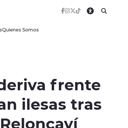
s
Quienes Somos
deriva frente
n ilesas tras
 Reloncaví