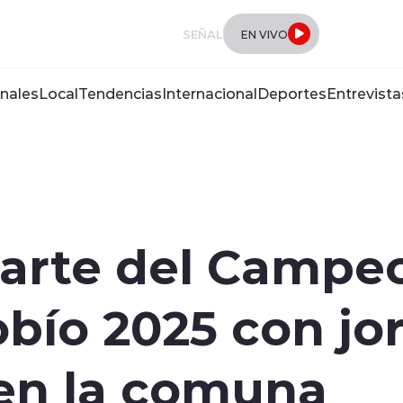
SEÑAL
EN VIVO
nales
Local
Tendencias
Internacional
Deportes
Entrevista
parte del Campe
iobío 2025 con j
en la comuna