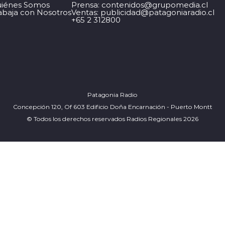
iénes Somos
Prensa: contenidos@grupomedia.cl
abaja con Nosotros
Ventas: publicidad@patagoniaradio.cl
+65 2 312800
Patagonia Radio
Concepción 120, Of 603 Edificio Doña Encarnación - Puerto Montt
© Todos los derechos reservados Radios Regionales 2026