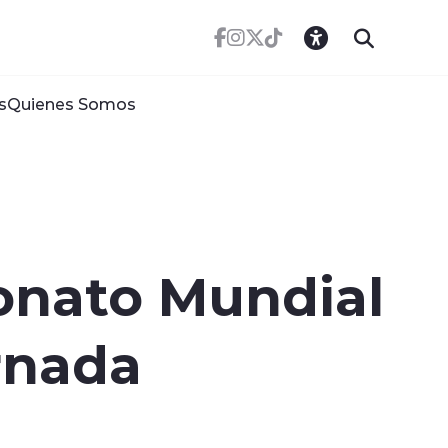
s
Quienes Somos
onato Mundial
ornada