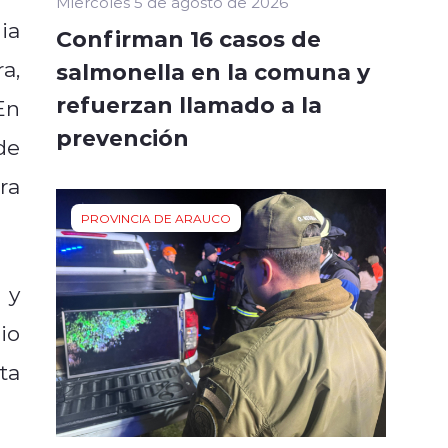
Miércoles 5 de agosto de 2026
ia
Confirman 16 casos de
a,
salmonella en la comuna y
refuerzan llamado a la
En
prevención
de
ra
PROVINCIA DE ARAUCO
 y
io
ta