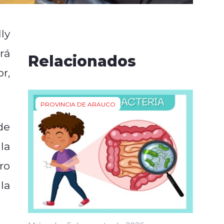
ly
rá
Relacionados
r,
PROVINCIA DE ARAUCO
de
la
ro
la