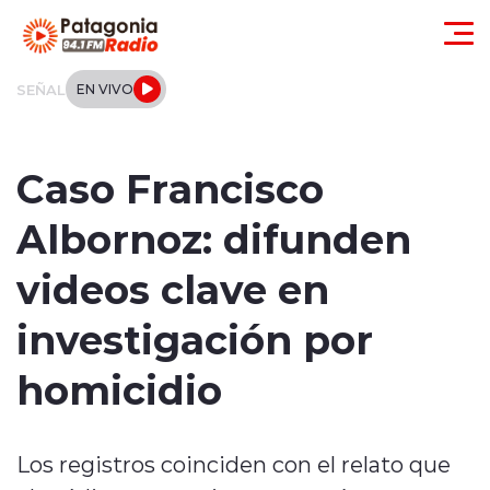
Click acá para ir directamente al contenido
SEÑAL
EN VIVO
Actualidad
Caso Francisco
Regionales
Albornoz: difunden
Local
videos clave en
Tendencias
investigación por
Internacional
homicidio
Deportes
Los registros coinciden con el relato que
Entrevistas